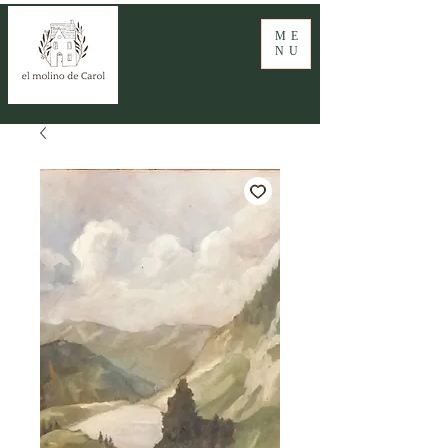
ME
NU