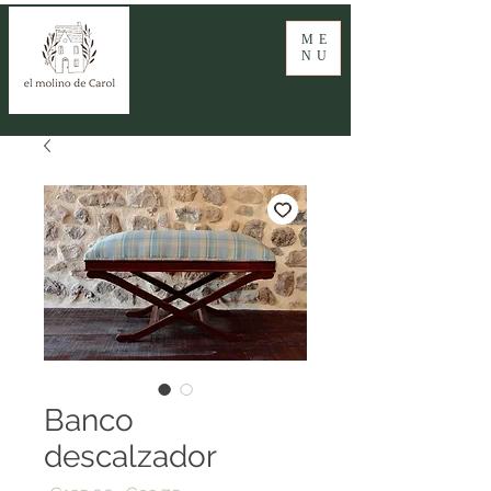
ME
NU
Banco
descalzador