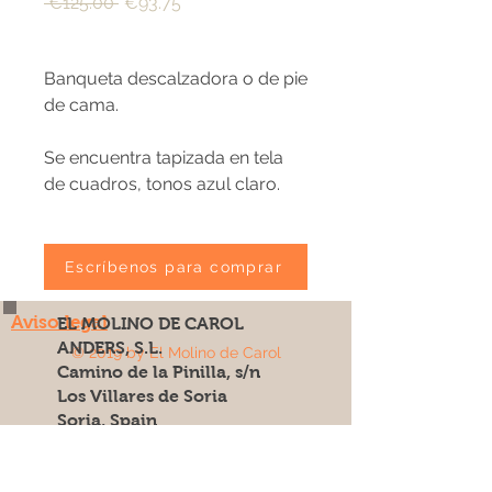
Regular
Sale
 €125.00 
€93.75
Price
Price
Banqueta descalzadora o de pie
de cama.
Se encuentra tapizada en tela
de cuadros, tonos azul claro.
Escríbenos para comprar
Aviso legal
EL MOLINO DE CAROL
ANDERS, S.L.
© 2019 by El Molino de Carol
Camino de la Pinilla, s/n
Los Villares de Soria
Soria, Spain